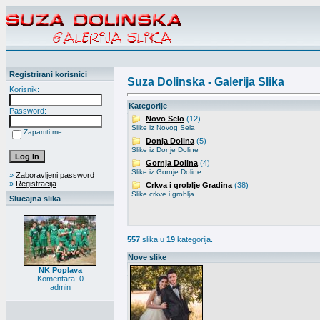
Registrirani korisnici
Suza Dolinska - Galerija Slika
Korisnik:
Kategorije
Password:
Novo Selo
(12)
Slike iz Novog Sela
Zapamti me
Donja Dolina
(5)
Slike iz Donje Doline
Gornja Dolina
(4)
Slike iz Gornje Doline
»
Zaboravljeni password
»
Registracija
Crkva i groblje Gradina
(38)
Slike crkve i groblja
Slucajna slika
557
slika u
19
kategorija.
Nove slike
NK Poplava
Komentara: 0
admin