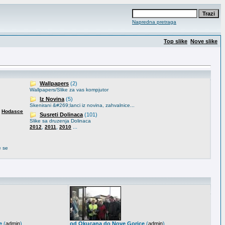
Napredna pretraga
Top slike
Nove slike
Wallpapers
(2)
Wallpapers/Slike za vas kompjutor
Iz Novina
(5)
Skenirani &#269;lanci iz novina, zahvalnice...
,
Hodasce
Susreti Dolinaca
(101)
Slike sa druzenja Dolinaca
,
,
...
2012
2011
2010
e se
e
(
admin
)
od Okucana do Nove Gorice
(
admin
)