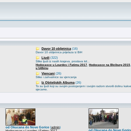
Davor 10 obljetnica
(16)
Davor 10 obljetnica prijelaza iz BiH
Ljudi
(322)
Slike ljudi iz nasih krajeva, proslava itd...
,
Hodocasce u Lourdes i Fatimu 2017
Hodocasce na Bleiburg 2015
u Udbinu
Vjencani
(26)
Slike i zahvalnice sa vjencanja
Iz Obiteljskih Albuma
(26)
To su ljudi koji su svojim postojanjem i svojim radom stvorili dolinu kakv
sjecamo.
od Okucana do Nove Gorice
(
admin
)
od Okucana do Nove Goric
Hodocasce u Lourdes i Fatimu 2017