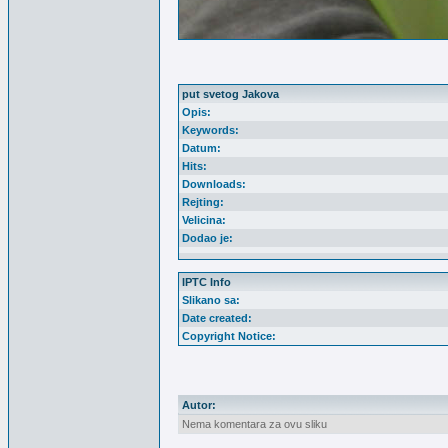
put svetog Jakova
Opis:
Keywords:
Datum:
Hits:
Downloads:
Rejting:
Velicina:
Dodao je:
IPTC Info
Slikano sa:
Date created:
Copyright Notice:
Autor:
Nema komentara za ovu sliku