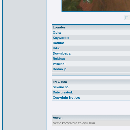
Lourdes
Opis:
Keywords:
Datum:
Hits:
Downloads:
Rejting:
Velicina:
Dodao je:
IPTC Info
Slikano sa:
Date created:
Copyright Notice:
Autor:
Nema komentara za ovu sliku