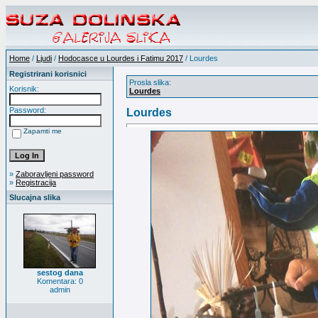
Home
/
Ljudi
/
Hodocasce u Lourdes i Fatimu 2017
/ Lourdes
Registrirani korisnici
Prosla slika:
Korisnik:
Lourdes
Password:
Lourdes
Zapamti me
»
Zaboravljeni password
»
Registracija
Slucajna slika
sestog dana
Komentara: 0
admin