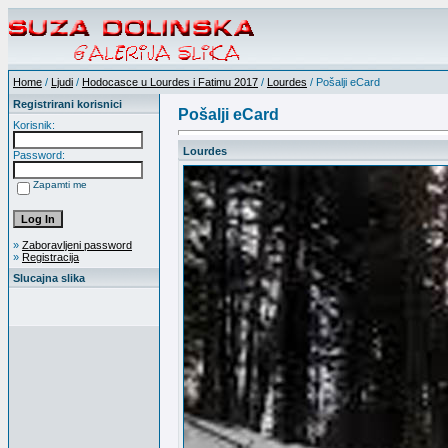
Home
/
Ljudi
/
Hodocasce u Lourdes i Fatimu 2017
/
Lourdes
/ Pošalji eCard
Registrirani korisnici
Pošalji eCard
Korisnik:
Lourdes
Password:
Zapamti me
»
Zaboravljeni password
»
Registracija
Slucajna slika